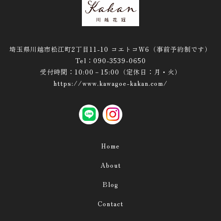
推し活
ペット
メモリアル・供花
埼玉県川越市松江町2丁目11-10 コエトコW6（事前予約制です）
フォトウェディングの小道具
Tel：090-3539-0650
受付時間：10:00－15:00（定休日：月・火）
１．ベーシック
https://www.kawagoe-kakan.com/
２．キャンバス
３．フォトキャンバス
LINE
instagram
４．雅 -MIYABI-
Home
５．花紋リース
About
６．フラワーリースのみ
Blog
Contact
■ウールレター