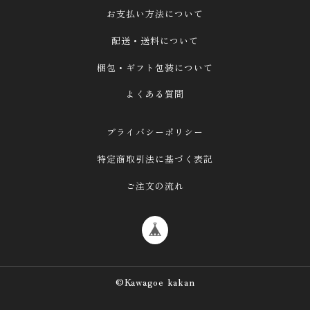
ウールレター（単品）
お支払い方法について
バッグチャーム、初恋バッグ
配送・送料について
サインボード
プレート付き
梱包・ギフト包装について
■花のアクセサリー
よくある質問
ご自身に、ギフトに
プライバシーポリシー
ペットのために《Kakaron》
特定商取引法に基づく表記
★シーズンギフト（クリスマス、母の日…）
ご注文の流れ
※参考作品（展示用・非売品）
©Kawagoe kakan