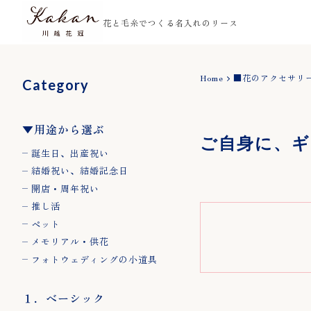
花と毛糸でつくる名入れのリース
Home
■花のアクセサリ
Category
Shop Guide
Home
お支払い方法について
▼用途から選ぶ
About
ご自身に、ギ
配送・送料について
誕生日、出産祝い
梱包・ギフト包装につ
Blog
結婚祝い、結婚記念日
よくある質問
開店・周年祝い
Contact
プライバシーポリシー
推し活
ペット
特定商取引法に基づく
メモリアル・供花
ご注文の流れ
フォトウェディングの小道具
１．ベーシック
Category