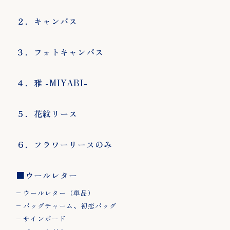
２．キャンバス
▼用途から選ぶ
１．ベーシック
２．
誕生日、出産祝い
３．フォトキャンバス
結婚祝い、結婚記
念日
開店・周年祝い
４．雅 -MIYABI-
推し活
ペット
５．花紋リース
メモリアル・供花
フォトウェディン
６．フラワーリースのみ
グの小道具
■ウールレター
４．雅 -
５．花紋リース
６．
ウールレター（単品）
MIYABI-
ース
バッグチャーム、初恋バッグ
サインボード