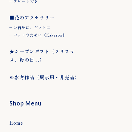
プレート付き
■花のアクセサリー
ご自身に、ギフトに
ペットのために《Kakaron》
■花のアクセサ
★シーズンギフ
※参
★シーズンギフト（クリスマ
リー
ト（クリスマ
示用
ス、母の日…）
ス、母の日…）
ご自身に、ギフト
に
※参考作品（展示用・非売品）
ペットのために
《Kakaron》
Shop Menu
Home