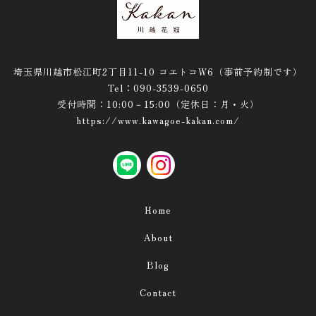
推し活
ペット
メモリアル・供花
埼玉県川越市松江町2丁目11-10 コエトコW6（事前予約制です）
フォトウェディングの小道具
Tel：090-3539-0650
受付時間：10:00－15:00（定休日：月・火）
１．ベーシック
https://www.kawagoe-kakan.com/
２．キャンバス
３．フォトキャンバス
LINE
instagram
４．雅 -MIYABI-
Home
５．花紋リース
About
６．フラワーリースのみ
Blog
■ウールレター
Contact