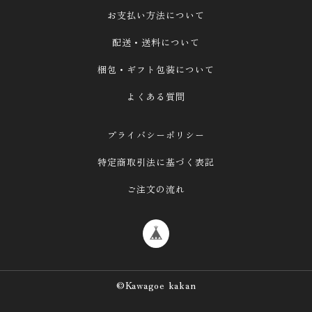
ウールレター（単品）
お支払い方法について
バッグチャーム、初恋バッグ
配送・送料について
サインボード
プレート付き
梱包・ギフト包装について
■花のアクセサリー
よくある質問
ご自身に、ギフトに
プライバシーポリシー
ペットのために《Kakaron》
特定商取引法に基づく表記
★シーズンギフト（クリスマス、母の日…）
ご注文の流れ
※参考作品（展示用・非売品）
©Kawagoe kakan