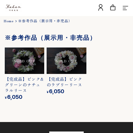
Home
※参考作品（展示用・非売品）
Home
※参考作品（展示用・非売品）
About
Blog
Contact
【完成品】ピンク&
【完成品】ピンク
グリーンのナチュ
のラブリーリース
Category
ラルリース
6,050
¥
6,050
¥
▼用途から選ぶ
誕生日、出産祝い
結婚祝い、結婚記念日
開店・周年祝い