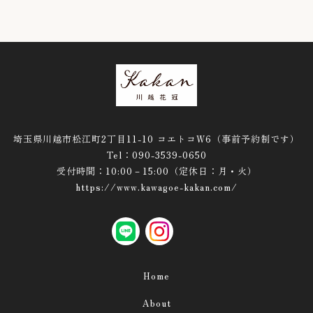
推し活
ペット
メモリアル・供花
フォトウェディングの小道具
１．ベーシック
２．キャンバス
埼玉県川越市松江町2丁目11-10 コエトコW6（事前予約制です）
Tel：090-3539-0650
３．フォトキャンバス
受付時間：10:00－15:00（定休日：月・火）
https://www.kawagoe-kakan.com/
４．雅 -MIYABI-
５．花紋リース
LINE
instagram
６．フラワーリースのみ
Home
■ウールレター
About