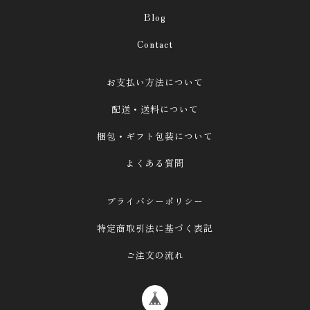
ウールレター（単品）
Blog
バッグチャーム、初恋バッグ
サインボード
Contact
プレート付き
お支払い方法について
■花のアクセサリー
配送・送料について
ご自身に、ギフトに
梱包・ギフト包装について
ペットのために《Kakaron》
よくある質問
★シーズンギフト（クリスマス、母の日…）
※参考作品（展示用・非売品）
プライバシーポリシー
特定商取引法に基づく表記
ご注文の流れ