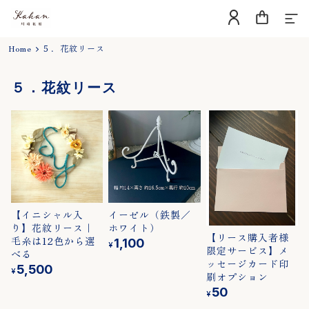
Home
５．花紋リース
Home
５．花紋リース
About
Blog
Contact
Category
【イニシャル入
イーゼル（鉄製／
り】花紋リース｜
ホワイト）
【リース購入者様
▼用途から選ぶ
毛糸は12色から選
1,100
¥
限定サービス】メ
べる
ッセージカード印
誕生日、出産祝い
5,500
¥
刷オプション
結婚祝い、結婚記念日
50
¥
開店・周年祝い