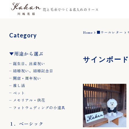
花と毛糸でつくる名入れのリース
Home
■ウールレター
Category
Shop Guide
Home
お支払い方法について
▼用途から選ぶ
About
サインボー
配送・送料について
誕生日、出産祝い
梱包・ギフト包装につ
Blog
結婚祝い、結婚記念日
よくある質問
開店・周年祝い
Contact
プライバシーポリシー
推し活
ペット
特定商取引法に基づく
メモリアル・供花
ご注文の流れ
フォトウェディングの小道具
１．ベーシック
Category