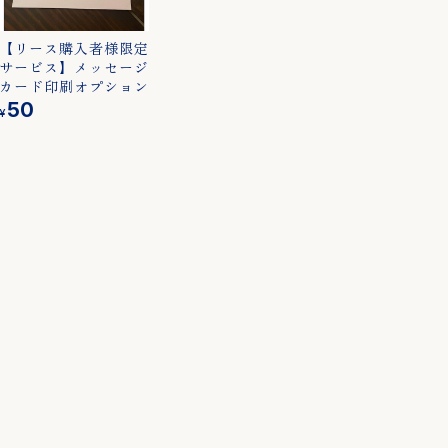
キャンバス
３．フォトキャ
【リース購入者様限定
ンバス
サービス】メッセージ
カード印刷オプション
50
¥
フラワーリ
■ウールレター
のみ
ウールレター（単
品）