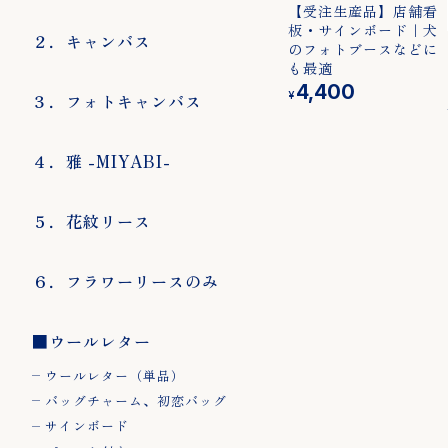
【受注生産品】店舗看
板・サインボード｜犬
２．キャンバス
▼用途から選ぶ
１．ベーシック
２．
のフォトブースなどに
も最適
誕生日、出産祝い
4,400
¥
３．フォトキャンバス
結婚祝い、結婚記
念日
開店・周年祝い
４．雅 -MIYABI-
推し活
ペット
５．花紋リース
メモリアル・供花
フォトウェディン
６．フラワーリースのみ
グの小道具
■ウールレター
４．雅 -
５．花紋リース
６．
ウールレター（単品）
MIYABI-
ース
バッグチャーム、初恋バッグ
サインボード