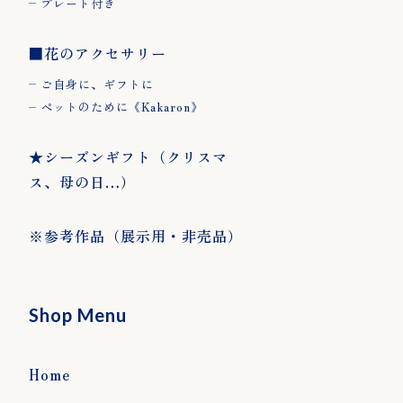
プレート付き
■花のアクセサリー
ご自身に、ギフトに
ペットのために《Kakaron》
■花のアクセサ
★シーズンギフ
※参
★シーズンギフト（クリスマ
リー
ト（クリスマ
示用
ス、母の日…）
ス、母の日…）
ご自身に、ギフト
に
※参考作品（展示用・非売品）
ペットのために
《Kakaron》
Shop Menu
Home